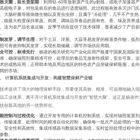
效灭菌，延长货架期
：利用钴-60等放射源产生的γ射线，或电子加速器
高能电子束，对包装前后的食品进行适度辐照。此过程能有效杀灭沙门氏
、大肠杆菌等致病微生物以及害虫虫卵，且属于“冷处理”，几乎不产生热
，能最大程度保持果蔬、肉类、调味品等食品的原有色、香、味及营养成
。这为农产品长途运输、反季节供应提供了技术保障，显著减少了产后损
。
制发芽，调节生理
：对于土豆、洋葱、大蒜等易发芽的根茎类作物，低剂
照可有效抑制其发芽，实现长期储藏，调节市场供应周期。
全可控，标准先行
：杨凌的相关研究与产业化应用严格遵守国家及国际安
准，确保辐照剂量精准可控，处理后的食品无放射性残留，安全可靠。这
术的成熟应用，正帮助本地及周边地区的特色农产品突破保鲜瓶颈，走向
阔的市场。
、 计算机系统集成与开发：构建智慧保鲜产业链
技术提供了强大的物理保鲜手段，而要使其高效、精准、可追溯地融入现
品工业体系，离不开计算机系统集成与开发的“智慧大脑”。这正是杨凌作
技创新高地的另一优势所在。
能控制与过程优化
：通过开发专用的计算机控制系统，实现对辐照装置剂
、传输速度、处理时间的精准自动化控制，确保每一批次产品处理的一致
、安全性和高效性。集成传感器与数据采集系统，实时监控处理过程中的
参数。