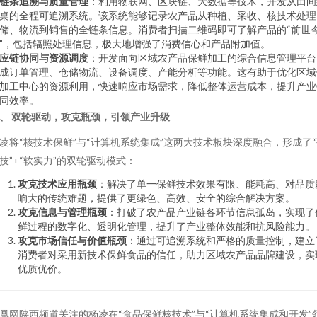
链条追溯与质量管理
：利用物联网、区块链、大数据等技术，开发从田间
桌的全程可追溯系统。该系统能够记录农产品从种植、采收、核技术处理
储、物流到销售的全链条信息。消费者扫描二维码即可了解产品的“前世
”，包括辐照处理信息，极大地增强了消费信心和产品附加值。
应链协同与资源调度
：开发面向区域农产品保鲜加工的综合信息管理平台
成订单管理、仓储物流、设备调度、产能分析等功能。这有助于优化区域
加工中心的资源利用，快速响应市场需求，降低整体运营成本，提升产业
同效率。
、 双轮驱动，攻克瓶颈，引领产业升级
凌将“核技术保鲜”与“计算机系统集成”这两大技术板块深度融合，形成了
技”+“软实力”的双轮驱动模式：
攻克技术应用瓶颈
：解决了单一保鲜技术效果有限、能耗高、对品质
响大的传统难题，提供了更绿色、高效、安全的综合解决方案。
攻克信息与管理瓶颈
：打破了农产品产业链各环节信息孤岛，实现了
鲜过程的数字化、透明化管理，提升了产业整体效能和抗风险能力。
攻克市场信任与价值瓶颈
：通过可追溯系统和严格的质量控制，建立
消费者对采用新技术保鲜食品的信任，助力区域农产品品牌建设，实
优质优价。
凰网陕西频道关注的杨凌在“食品保鲜核技术”与“计算机系统集成和开发”